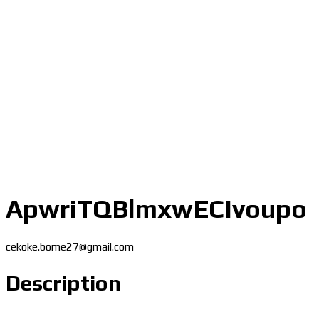
ApwriTQBlmxwECIvoupo
cekoke.bome27@gmail.com
Description