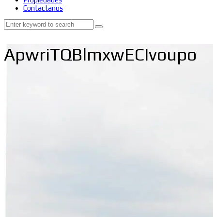
Contactanos
ApwriTQBlmxwECIvoupo