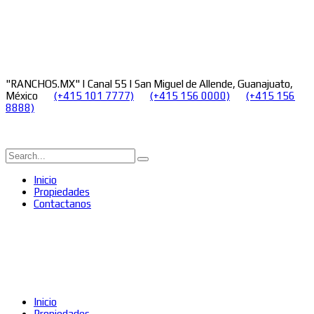
"RANCHOS.MX" | Canal 55 | San Miguel de Allende, Guanajuato,
México
(+415 101 7777)
(+415 156 0000)
(+415 156
8888)
Inicio
Propiedades
Contactanos
Inicio
Propiedades