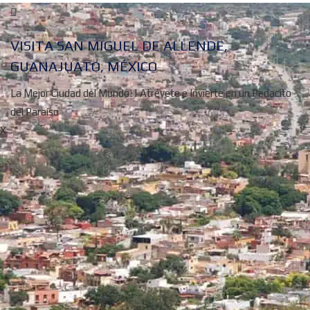
VISITA SAN MIGUEL DE ALLENDE,
GUANAJUATO, MÉXICO
La Mejor Ciudad del Mundo! | Atrévete e Invierte en un Pedacito
del Paraíso
X