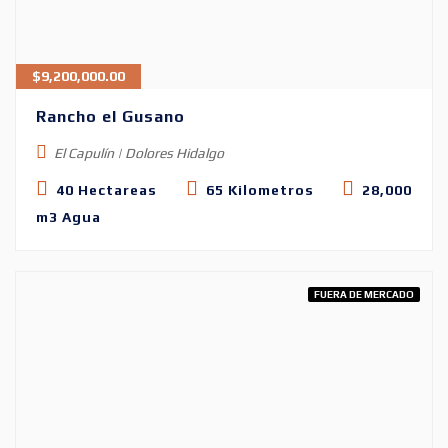
$
9,200,000.00
Rancho el Gusano
El Capulín | Dolores Hidalgo
40 Hectareas
65 Kilometros
28,000
m3 Agua
FUERA DE MERCADO