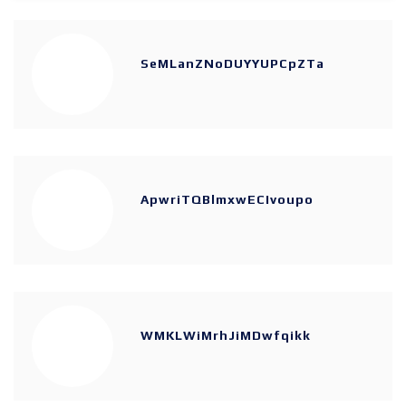
SeMLanZNoDUYYUPCpZTa
ApwriTQBlmxwECIvoupo
WMKLWiMrhJiMDwfqikk