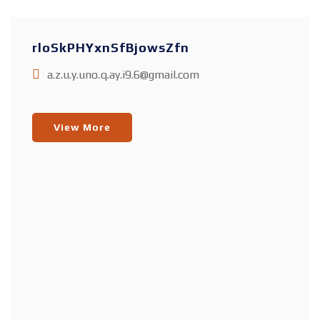
rloSkPHYxnSfBjowsZfn
a.z.u.y.uno.q.ay.i9.6@gmail.com
View More