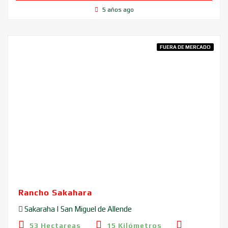
5 años ago
FUERA DE MERCADO
Rancho Sakahara
Sakaraha | San Miguel de Allende
53 Hectareas
15 Kilómetros