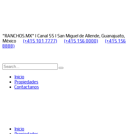
"RANCHOS.MX" | Canal 55 | San Miguel de Allende, Guanajuato,
México
(+415 101 7777)
(+415 156 0000)
(+415 156
8888)
Inicio
Propiedades
Contactanos
Inicio
Propiedades