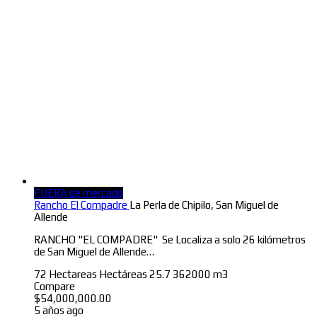
FUERA de mercado
Rancho El Compadre
La Perla de Chipilo, San Miguel de
Allende
RANCHO "EL COMPADRE" Se Localiza a solo 26 kilómetros
de San Miguel de Allende…
72 Hectareas
Hectáreas
25.7
362000 m3
Compare
$
54,000,000.00
5 años ago