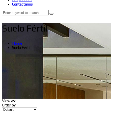
Contactanos
Suelo Fértil
Home
Suelo Fértil
View as:
Order by: