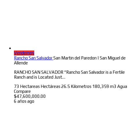
Vendemos
Rancho San Salvador
San Martin del Paredon | San Miguel de
Allende
RANCHO SAN SALVADOR “Rancho San Salvador is a Fertile
Ranch and is Located Just…
73 Hectareas
Hectáreas
26.5 Kilometros
180,359 m3 Agua
Compare
$
47,600,000.00
6 años ago