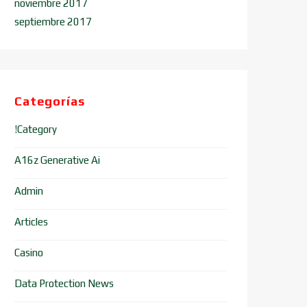
noviembre 2017
septiembre 2017
Categorías
!Category
A16z Generative Ai
Admin
Articles
Casino
Data Protection News