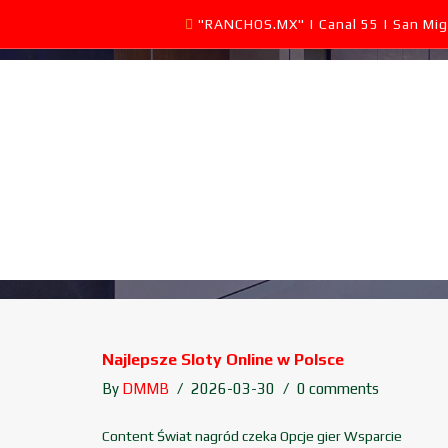
"RANCHOS.MX" | Canal 55 | San Mig
I
Najlepsze Sloty Online w Polsce
By
DMMB
2026-03-30
0 comments
Content Świat nagród czeka Opcje gier Wsparcie