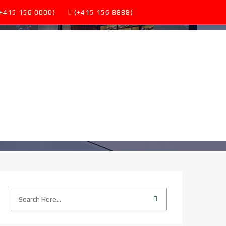
+415 156 0000)
(+415 156 8888)