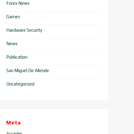
Forex News
Games
Hardware Security
News
Publication
San Miguel De Allende
Uncategorized
Meta
Acceder