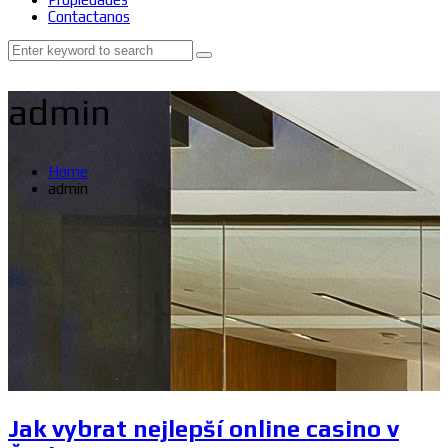
Contactanos
admin
Home
admin
Jak vybrat nejlepší online casino v