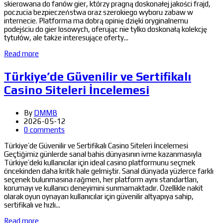
skierowana do fanów gier, którzy pragną doskonałej jakości frajd,
poczucia bezpieczeństwa oraz szerokiego wyboru zabaw w
internecie. Platforma ma dobrą opinię dzięki oryginalnemu
podejściu do gier losowych, oferując nie tylko doskonałą kolekcję
tytułów, ale także interesujące oferty...
Read more
Türkiye’de Güvenilir ve Sertifikalı
Casino Siteleri İncelemesi
By
DMMB
2026-05-12
0 comments
Türkiye’de Güvenilir ve Sertifikalı Casino Siteleri İncelemesi
Geçtiğimiz günlerde sanal bahis dünyasının ivme kazanmasıyla
Türkiye’deki kullanıcılar için ideal casino platformunu seçmek
öncekinden daha kritik hale gelmiştir. Sanal dünyada yüzlerce farklı
seçenek bulunmasına rağmen, her platform aynı standartları,
korumayı ve kullanıcı deneyimini sunmamaktadır. Özellikle nakit
olarak oyun oynayan kullanıcılar için güvenilir altyapıya sahip,
sertifikalı ve hızlı...
Read more