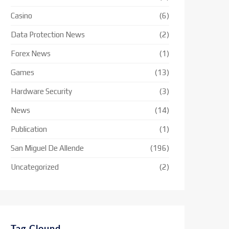
Casino
(6)
Data Protection News
(2)
Forex News
(1)
Games
(13)
Hardware Security
(3)
News
(14)
Publication
(1)
San Miguel De Allende
(196)
Uncategorized
(2)