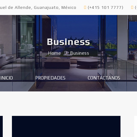
uel de Allende, Guanajuato, México
(+415 101 7777)
(
Business
Home
Business
INICIO
PROPIEDADES
CONTACTANOS