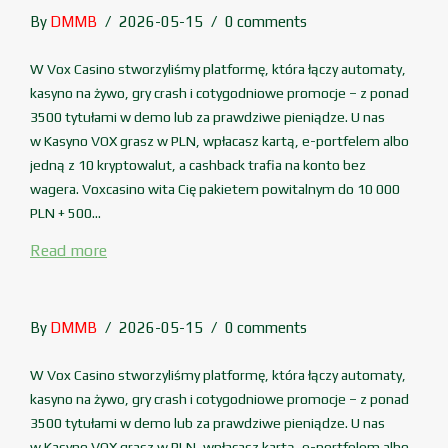
By
DMMB
2026-05-15
0 comments
W Vox Casino stworzyliśmy platformę, która łączy automaty,
kasyno na żywo, gry crash i cotygodniowe promocje – z ponad
3500 tytułami w demo lub za prawdziwe pieniądze. U nas
w Kasyno VOX grasz w PLN, wpłacasz kartą, e-portfelem albo
jedną z 10 kryptowalut, a cashback trafia na konto bez
wagera. Voxcasino wita Cię pakietem powitalnym do 10 000
PLN + 500...
Read more
By
DMMB
2026-05-15
0 comments
W Vox Casino stworzyliśmy platformę, która łączy automaty,
kasyno na żywo, gry crash i cotygodniowe promocje – z ponad
3500 tytułami w demo lub za prawdziwe pieniądze. U nas
w Kasyno VOX grasz w PLN, wpłacasz kartą, e-portfelem albo