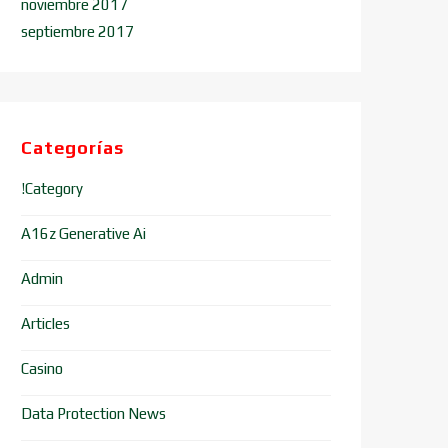
noviembre 2017
septiembre 2017
Categorías
!Category
A16z Generative Ai
Admin
Articles
Casino
Data Protection News