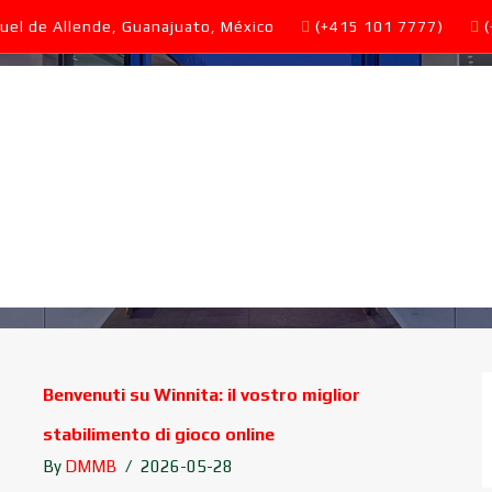
uel de Allende, Guanajuato, México
(+415 101 7777)
(
Month: mayo 2026
Home
Archives for mayo 2026
NICIO
PROPIEDADES
CONTACTANOS
Benvenuti su Winnita: il vostro miglior
stabilimento di gioco online
By
DMMB
2026-05-28