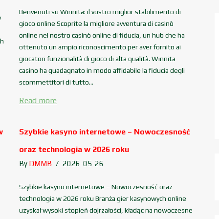
Benvenuti su Winnita: il vostro miglior stabilimento di
v
gioco online Scoprite la migliore avventura di casinò
online nel nostro casinò online di fiducia, un hub che ha
ch
ottenuto un ampio riconoscimento per aver fornito ai
giocatori funzionalità di gioco di alta qualità. Winnita
casino ha guadagnato in modo affidabile la fiducia degli
scommettitori di tutto...
Read more
w
Szybkie kasyno internetowe – Nowoczesność
oraz technologia w 2026 roku
By
DMMB
2026-05-26
Szybkie kasyno internetowe – Nowoczesność oraz
technologia w 2026 roku Branża gier kasynowych online
uzyskał wysoki stopień dojrzałości, kładąc na nowoczesne