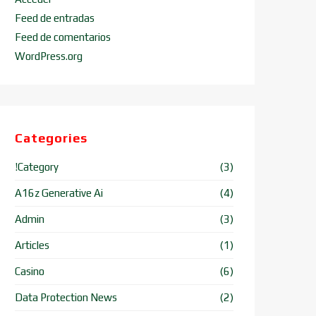
Feed de entradas
Feed de comentarios
WordPress.org
Categories
!Category
(3)
A16z Generative Ai
(4)
Admin
(3)
Articles
(1)
Casino
(6)
Data Protection News
(2)