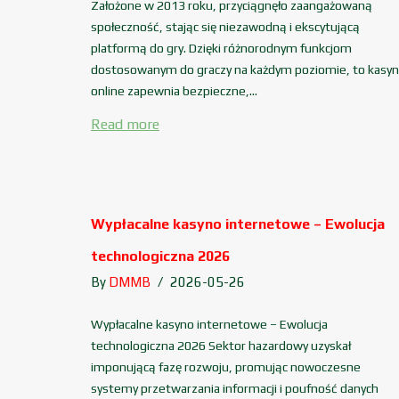
Założone w 2013 roku, przyciągnęło zaangażowaną
społeczność, stając się niezawodną i ekscytującą
platformą do gry. Dzięki różnorodnym funkcjom
dostosowanym do graczy na każdym poziomie, to kasy
online zapewnia bezpieczne,...
Read more
Wypłacalne kasyno internetowe – Ewolucja
technologiczna 2026
By
DMMB
2026-05-26
Wypłacalne kasyno internetowe – Ewolucja
technologiczna 2026 Sektor hazardowy uzyskał
imponującą fazę rozwoju, promując nowoczesne
systemy przetwarzania informacji i poufność danych