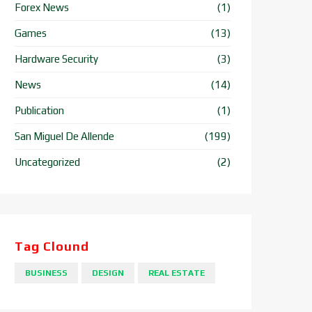
Forex News
(1)
Games
(13)
Hardware Security
(3)
News
(14)
Publication
(1)
San Miguel De Allende
(199)
Uncategorized
(2)
Tag Clound
BUSINESS
DESIGN
REAL ESTATE