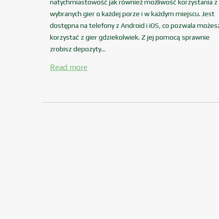
natychmiastowość jak również możliwość korzystania z
wybranych gier o każdej porze i w każdym miejscu. Jest
dostępna na telefony z Android i iOS, co pozwala możes
korzystać z gier gdziekolwiek. Z jej pomocą sprawnie
zrobisz depozyty...
Read more