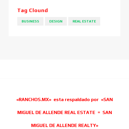
Tag Clound
BUSINESS
DESIGN
REAL ESTATE
«RANCHOS.MX» esta respaldado por «SAN
MIGUEL DE ALLENDE REAL ESTATE = SAN
MIGUEL DE ALLENDE REALTY»