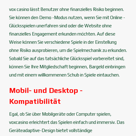
vox casino lässt Benutzer ohne finanzielles Risiko beginnen.
Sie können den Demo -Modus nutzen, wenn Sie mit Online -
Glücksspielen unerfahren sind oder die Website ohne
finanzielles Engagement erkunden möchten. Auf diese
Weise können Sie verschiedene Spiele in der Einstellung
ohne Risiko ausprobieren, um die Spielmechanik zu erkunden.
Sobald Sie auf das tatsächliche Glücksspiel vorbereitet sind,
können Sie Ihre Mitgliedschaft beginnen, Bargeld einbringen
und mit einem willkommenen Schub in Spiele eintauchen.
Mobil- und Desktop -
Kompatibilität
Egal, ob Sie über Mobilgeräte oder Computer spielen,
voxcasino
erleichtert das Spielen einfach und immersiv. Das
Geräteadaptive-Design bietet vollständige