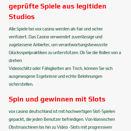
geprüfte Spiele aus legitiden
Studios
Alle Spiele bei vox casino werden als fair und sicher
verifiziert. Das Casino verwendet zuverlässige und
zugelassene Anbieter, um verantwortungsbewusste
Glücksspielpraktiken zu unterstützen. Ob Sie die Rollen von a
drehen
Videoschlitz oder Fähigkeiten am Tisch, können Sie sich
ausgewogene Ergebnisse und echte Belohnungen
sicherstellen.
Spin und gewinnen mit Slots
vox casino deutschland ist mit hochwertigen Slot-Spielen
gepackt, die jeden Benutzer befriedigen. Von klassischen
Obstmaschinen bis hin zu Video -Slots mit progressiven