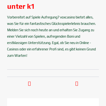
unter k1
Vorbereitet auf Spiele Aufregung? voxcasino bietet alles,
was Sie für ein fantastisches Glücksspielerlebnis brauchen.
Melden Sie sich noch heute an und erhalten Sie Zugang zu
einer Vielzahl von Spielen, aufregenden Boni und
erstklassigen Unterstützung. Egal, ob Sie neu in Online -
Casinos oder ein erfahrener Profi sind, es gibt keinen Grund
zum Warten!