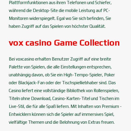
Plattformfunktionen aus ihren Telefonen und Schiefer,
während die Desktop-Site die mobile Leistung auf PC-
Monitoren widerspiegelt. Egal wo Sie sich befinden, Sie
haben Zugriff auf das Spielen von höchster Qualität.
vox casino Game Collection
Bei voxcasino erhalten Benutzer Zugriff auf eine breite
Palette von Spielen, die alle Einstellungen entsprechen,
unabhängig davon, ob Sie ein High-Tempo-Spieler, Poker
oder Blackjack-Fan oder der Tischspielliebhaber sind. Das
Casino liefert eine vollständige Bibliothek von Rollenspielen,
Titeln ohne Download, Casino-Karten-Titel und Tischen im
Live-Stil, die für alle Spaß liefern. Mit Inhalten von Premium -
Entwicklern können sich die Spieler auf immersives Spiel,
vielfältige Themen und die Belohnung von Extras freuen.