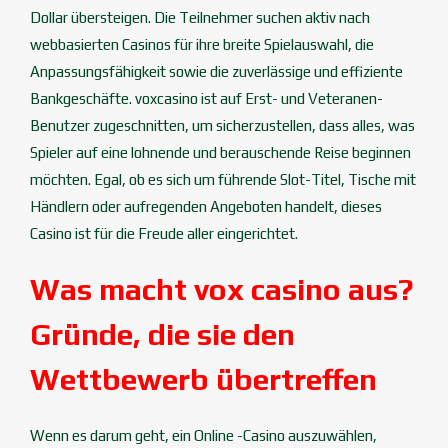
Dollar übersteigen. Die Teilnehmer suchen aktiv nach
webbasierten Casinos für ihre breite Spielauswahl, die
Anpassungsfähigkeit sowie die zuverlässige und effiziente
Bankgeschäfte. voxcasino ist auf Erst- und Veteranen-
Benutzer zugeschnitten, um sicherzustellen, dass alles, was
Spieler auf eine lohnende und berauschende Reise beginnen
möchten. Egal, ob es sich um führende Slot-Titel, Tische mit
Händlern oder aufregenden Angeboten handelt, dieses
Casino ist für die Freude aller eingerichtet.
Was macht vox casino aus?
Gründe, die sie den
Wettbewerb übertreffen
Wenn es darum geht, ein Online -Casino auszuwählen,