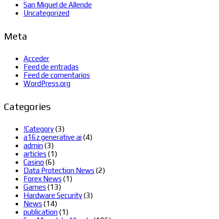
San Miguel de Allende
Uncategorized
Meta
Acceder
Feed de entradas
Feed de comentarios
WordPress.org
Categories
!Category
(3)
a16z generative ai
(4)
admin
(3)
articles
(1)
Casino
(6)
Data Protection News
(2)
Forex News
(1)
Games
(13)
Hardware Security
(3)
News
(14)
publication
(1)