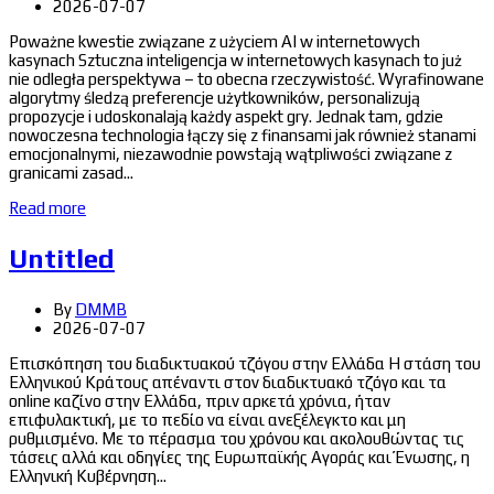
2026-07-07
Poważne kwestie związane z użyciem AI w internetowych
kasynach Sztuczna inteligencja w internetowych kasynach to już
nie odległa perspektywa – to obecna rzeczywistość. Wyrafinowane
algorytmy śledzą preferencje użytkowników, personalizują
propozycje i udoskonalają każdy aspekt gry. Jednak tam, gdzie
nowoczesna technologia łączy się z finansami jak również stanami
emocjonalnymi, niezawodnie powstają wątpliwości związane z
granicami zasad...
Read more
Untitled
By
DMMB
2026-07-07
Επισκόπηση του διαδικτυακού τζόγου στην Ελλάδα Η στάση του
Ελληνικού Κράτους απέναντι στον διαδικτυακό τζόγο και τα
online καζίνο στην Ελλάδα, πριν αρκετά χρόνια, ήταν
επιφυλακτική, με το πεδίο να είναι ανεξέλεγκτο και μη
ρυθμισμένο. Με το πέρασμα του χρόνου και ακολουθώντας τις
τάσεις αλλά και οδηγίες της Ευρωπαϊκής Αγοράς και Ένωσης, η
Ελληνική Κυβέρνηση...