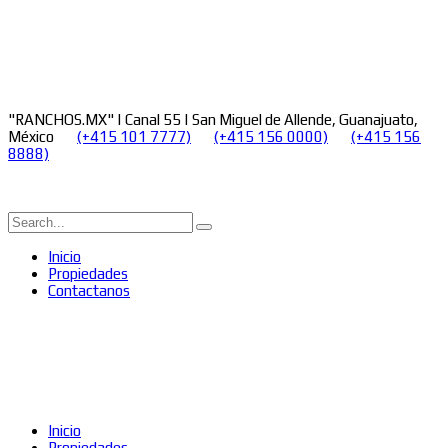
"RANCHOS.MX" | Canal 55 | San Miguel de Allende, Guanajuato,
México
(+415 101 7777)
(+415 156 0000)
(+415 156
8888)
Inicio
Propiedades
Contactanos
Inicio
Propiedades