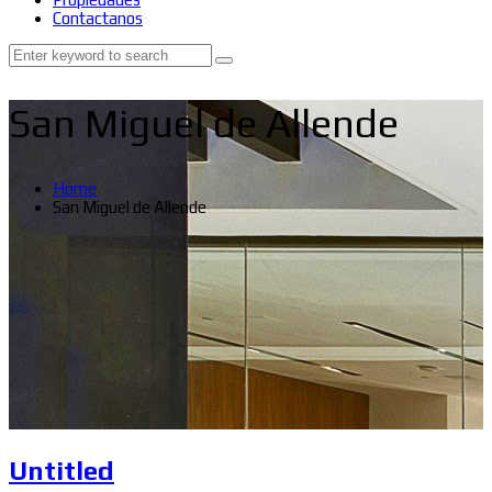
Contactanos
San Miguel de Allende
Home
San Miguel de Allende
Untitled