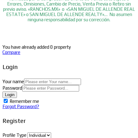
Errores, Omisiones, Cambio de Precio, Venta Previa o Retiro sin
previo aviso. «RANCHOS.MX» o «SAN MIGUEL DE ALLENDE REAL
ESTATE» o SAN MIGUEL DE ALLENDE REALTY»… No asumen
ninguna responsabilidad por su corrección.
You have already added 0 property
Compare
Login
Your name
Password
Login
Remember me
Forgot Password?
Register
Profile Type