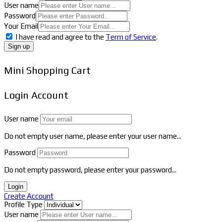
User name
Password
Your Email
I have read and agree to the
Term of Service
.
Sign up
Mini Shopping Cart
Login Account
User name
Do not empty user name, please enter your user name...
Password
Do not empty password, please enter your password...
Login
Create Account
Profile Type
User name