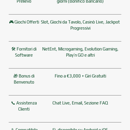
Prelievo
giorni (Bonifico Bancario)
🎮 Giochi Offerti
Slot, Giochi da Tavolo, Casinò Live, Jackpot
Progressivi
🛠 Fornitori di
NetEnt, Microgaming, Evolution Gaming,
Software
Play’n GO e altri
🎁 Bonus di
Fino a €3,000 + Giri Gratuiti
Benvenuto
📞 Assistenza
Chat Live, Email, Sezione FAQ
Clienti
📱 Compatibile
Sì, disponibile su Android e iOS