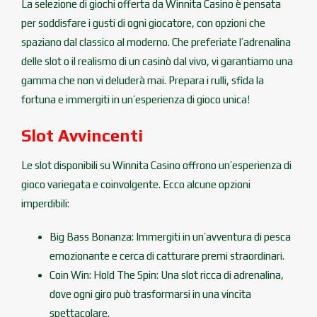
La selezione di giochi offerta da Winnita Casino è pensata
per soddisfare i gusti di ogni giocatore, con opzioni che
spaziano dal classico al moderno. Che preferiate l’adrenalina
delle slot o il realismo di un casinò dal vivo, vi garantiamo una
gamma che non vi deluderà mai. Prepara i rulli, sfida la
fortuna e immergiti in un’esperienza di gioco unica!
Slot Avvincenti
Le slot disponibili su Winnita Casino offrono un’esperienza di
gioco variegata e coinvolgente. Ecco alcune opzioni
imperdibili:
Big Bass Bonanza: Immergiti in un’avventura di pesca
emozionante e cerca di catturare premi straordinari.
Coin Win: Hold The Spin: Una slot ricca di adrenalina,
dove ogni giro può trasformarsi in una vincita
spettacolare.