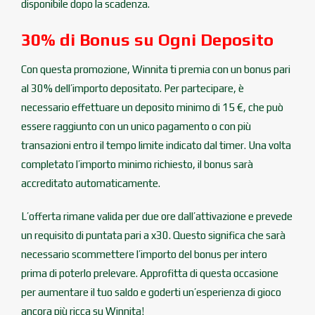
disponibile dopo la scadenza.
30% di Bonus su Ogni Deposito
Con questa promozione, Winnita ti premia con un bonus pari
al 30% dell’importo depositato. Per partecipare, è
necessario effettuare un deposito minimo di 15 €, che può
essere raggiunto con un unico pagamento o con più
transazioni entro il tempo limite indicato dal timer. Una volta
completato l’importo minimo richiesto, il bonus sarà
accreditato automaticamente.
L’offerta rimane valida per due ore dall’attivazione e prevede
un requisito di puntata pari a x30. Questo significa che sarà
necessario scommettere l’importo del bonus per intero
prima di poterlo prelevare. Approfitta di questa occasione
per aumentare il tuo saldo e goderti un’esperienza di gioco
ancora più ricca su Winnita!