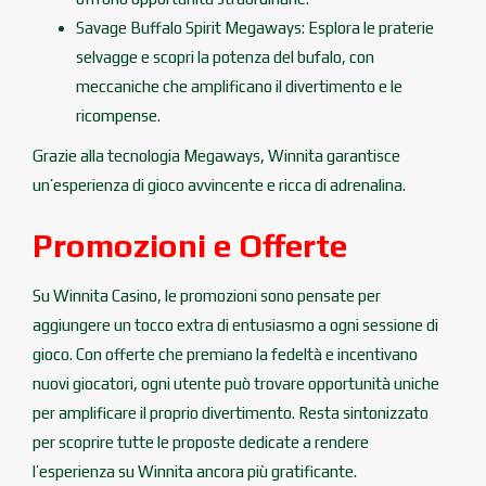
Savage Buffalo Spirit Megaways: Esplora le praterie
selvagge e scopri la potenza del bufalo, con
meccaniche che amplificano il divertimento e le
ricompense.
Grazie alla tecnologia Megaways, Winnita garantisce
un’esperienza di gioco avvincente e ricca di adrenalina.
Promozioni e Offerte
Su Winnita Casino, le promozioni sono pensate per
aggiungere un tocco extra di entusiasmo a ogni sessione di
gioco. Con offerte che premiano la fedeltà e incentivano
nuovi giocatori, ogni utente può trovare opportunità uniche
per amplificare il proprio divertimento. Resta sintonizzato
per scoprire tutte le proposte dedicate a rendere
l’esperienza su Winnita ancora più gratificante.