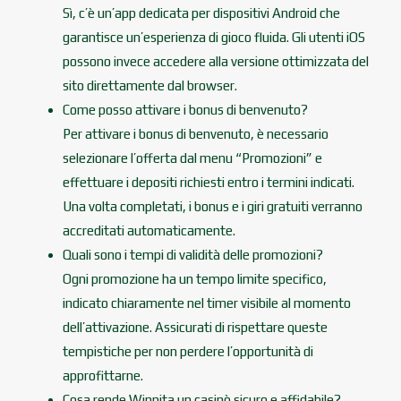
Sì, c’è un’app dedicata per dispositivi Android che
garantisce un’esperienza di gioco fluida. Gli utenti iOS
possono invece accedere alla versione ottimizzata del
sito direttamente dal browser.
Come posso attivare i bonus di benvenuto?
Per attivare i bonus di benvenuto, è necessario
selezionare l’offerta dal menu “Promozioni” e
effettuare i depositi richiesti entro i termini indicati.
Una volta completati, i bonus e i giri gratuiti verranno
accreditati automaticamente.
Quali sono i tempi di validità delle promozioni?
Ogni promozione ha un tempo limite specifico,
indicato chiaramente nel timer visibile al momento
dell’attivazione. Assicurati di rispettare queste
tempistiche per non perdere l’opportunità di
approfittarne.
Cosa rende Winnita un casinò sicuro e affidabile?