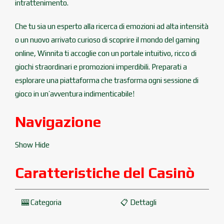
intrattenimento.
Che tu sia un esperto alla ricerca di emozioni ad alta intensità
o un nuovo arrivato curioso di scoprire il mondo del gaming
online, Winnita ti accoglie con un portale intuitivo, ricco di
giochi straordinari e promozioni imperdibili. Preparati a
esplorare una piattaforma che trasforma ogni sessione di
gioco in un’avventura indimenticabile!
Navigazione
Show Hide
Caratteristiche del Casinò
🎰 Categoria
📋 Dettagli