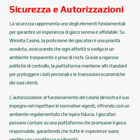
Sicurezza e Autorizzazioni
La sicurezza rappresenta uno degli elementi fondamentali
per garantire un’esperienza di gioco serena e affidabile. Su
Winnita Casino, la protezione dei giocatori è una priorità
assoluta, assicurando che ogni attività si svolga in un
ambiente trasparente e privo di rischi. Grazie a rigorose
politiche di controllo, la piattaforma mantiene alti standard
per proteggere i dati personali e le transazioni economiche
dei suoi utenti.
L’autorizzazione al funzionamento del casinò dimostra il suo
impegno nel rispettare le normative vigenti, offrendo così un
ambiente regolamentato che ispira fiducia. I giocatori
possono contare su una piattaforma che promuove il gioco
responsabile, garantendo che tutte le esperienze siano
gestite con correttezza e integrità.