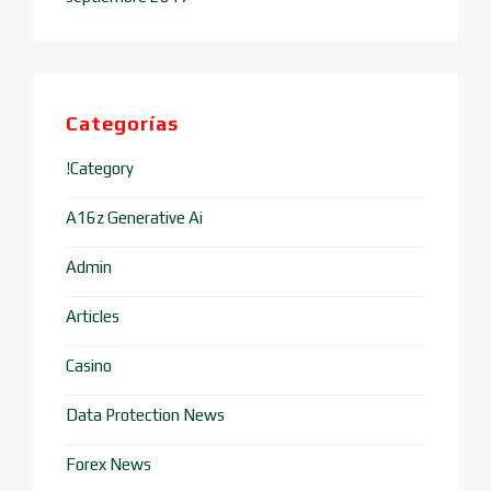
Categorías
!Category
A16z Generative Ai
Admin
Articles
Casino
Data Protection News
Forex News