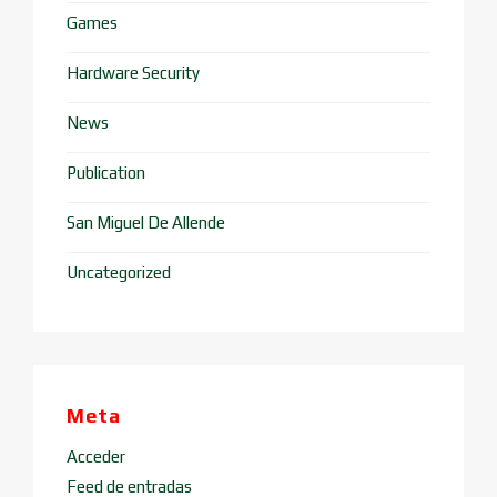
Games
Hardware Security
News
Publication
San Miguel De Allende
Uncategorized
Meta
Acceder
Feed de entradas